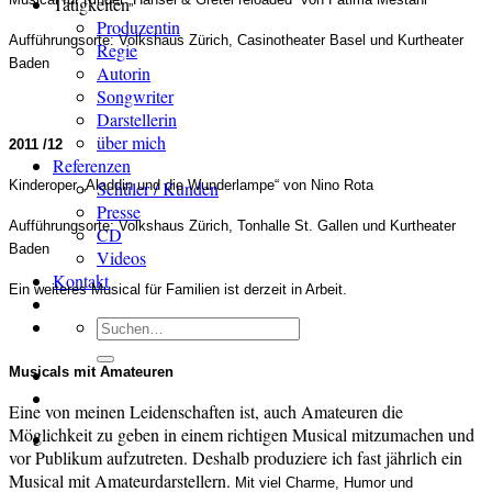
Tätigkeiten
Produzentin
Aufführungsorte: Volkshaus Zürich, Casinotheater Basel und Kurtheater
Regie
Baden
Autorin
Songwriter
Darstellerin
über mich
2011 /12
Referenzen
Schüler / Kunden
Kinderoper „Aladdin und die Wunderlampe“ von Nino Rota
Presse
Aufführungsorte: Volkshaus Zürich, Tonhalle St. Gallen und Kurtheater
CD
Baden
Videos
Kontakt
Ein weiteres Musical für Familien ist derzeit in Arbeit.
Suchen
nach:
Musicals mit Amateuren
Eine von meinen Leidenschaften ist, auch Amateuren die
Möglichkeit zu geben in einem richtigen Musical mitzumachen und
vor Publikum aufzutreten. Deshalb produziere ich fast jährlich ein
Musical mit Amateurdarstellern.
Mit viel Charme, Humor und