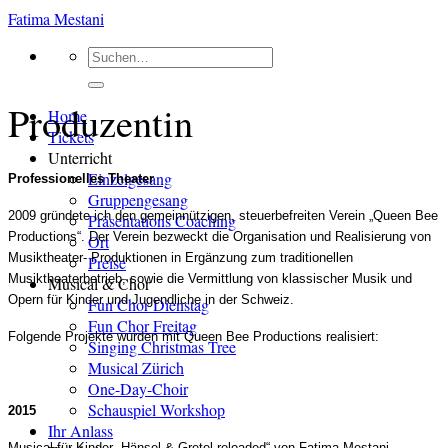
Zum
Fatima Mestani
Inhalt
Suchen
springen
nach:
Produzentin
Home
Tickets
Unterricht
Einzelgesang
Professionelles Theater
Gruppengesang
2009 gründete ich den gemeinnützigen, steuerbefreiten Verein „Queen Bee
Präsentations Coaching
Productions“. Der Verein bezweckt die Organisation und Realisierung von
Ort
Musiktheater- Produktionen in Ergänzung zum traditionellen
Preise
Musiktheaterbetrieb, sowie die Vermittlung von klassischer Musik und
Musical & Chor
Opern für Kinder und Jugendliche in der Schweiz.
Fun Chor Dienstag
Fun Chor Freitag
Folgende Projekte wurden mit Queen Bee Productions realisiert:
Singing Christmas Tree
Musical Zürich
One-Day-Choir
Schauspiel Workshop
2015
Ihr Anlass
Musical für Kinder „Hänsel & Gretel reloaded“ von Fatima Mestani