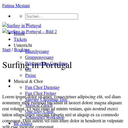
Zum
Fatima Mestani
Inhalt
Suchen
springen
nach:
Home
Tickets
Unterricht
Start
/
Booking
Einzelgesang
Gruppengesang
Surfing in Portugal
Präsentations Coaching
Ort
Preise
Musical & Chor
Fun Chor Dienstag
Fun Chor Freitag
Lorem ipsum dolor sit amet, consectetuer adipiscing elit, sed diam
Singing Christmas Tree
nonummy nibh euismod tincidunt ut laoreet dolore magna aliquam
Musical Zürich
erat volutpat. Ut wisi enim ad minim veniam, quis nostrud exerci
One-Day-Choir
tation ullamcorper suscipit lobortis nisl ut aliquip ex ea commodo
Schauspiel Workshop
consequat. Duis autem vel eum iriure dolor in hendrerit in vulputate
Ihr Anlass
velit esse molestie consequat