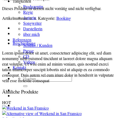
Tätigkeiten
Produzentin
Dieses Produkt ist derzeit nicht vorrätig und nicht verfügbar.
Regie
Autorin
Artikelnummer:
n. v.
Kategorie:
Booking
Songwriter
Darstellerin
über mich
Referenzen
Beschreibung
Schüler / Kunden
Presse
Lorem ipsum dolor sit amet, consectetuer adipiscing elit, sed diam
CD
nonummy nibh euismod tincidunt ut laoreet dolore magna aliquam
Videos
erat volutpat. Ut wisi enim ad minim veniam, quis nostrud exerci
Kontakt
tation ullamcorper suscipit lobortis nisl ut aliquip ex ea commodo
consequat. Duis autem vel eum iriure dolor in hendrerit in vulputate
Suchen
velit esse molestie consequat
nach:
Ähnliche Produkte
HOT