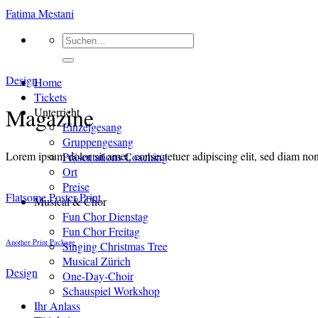
Zum
Fatima Mestani
Inhalt
Suchen
springen
nach:
Design
Home
Tickets
Magazine
Unterricht
Einzelgesang
Gruppengesang
Lorem ipsum dolor sit amet, consectetuer adipiscing elit, sed diam n
Präsentations Coaching
Ort
Preise
Flatsome Poster Print
Musical & Chor
Fun Chor Dienstag
Fun Chor Freitag
Another Print Package
Singing Christmas Tree
Musical Zürich
Design
One-Day-Choir
Schauspiel Workshop
Ihr Anlass