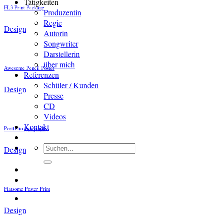
Tätigkeiten
FL3 Print Package
Produzentin
Regie
Design
Autorin
Songwriter
Darstellerin
über mich
Awesome Pencil Poster
Referenzen
Schüler / Kunden
Design
Presse
CD
Videos
Kontakt
Portfolio typography
Suchen
Design
nach:
Flatsome Poster Print
Design