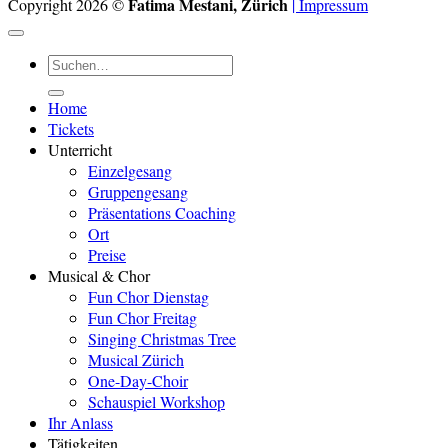
Fatima Mestani, Zürich
Copyright 2026 ©
| Impressum
Suchen
nach:
Home
Tickets
Unterricht
Einzelgesang
Gruppengesang
Präsentations Coaching
Ort
Preise
Musical & Chor
Fun Chor Dienstag
Fun Chor Freitag
Singing Christmas Tree
Musical Zürich
One-Day-Choir
Schauspiel Workshop
Ihr Anlass
Tätigkeiten