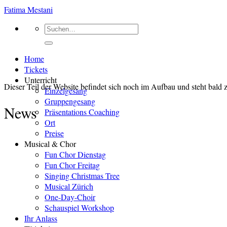
Zum
Fatima Mestani
Inhalt
Suchen
springen
nach:
Home
Tickets
Unterricht
Dieser Teil der Website befindet sich noch im Aufbau und steht bald
Einzelgesang
Gruppengesang
News
Präsentations Coaching
Ort
Preise
Musical & Chor
Fun Chor Dienstag
Fun Chor Freitag
Singing Christmas Tree
Musical Zürich
One-Day-Choir
Schauspiel Workshop
Ihr Anlass