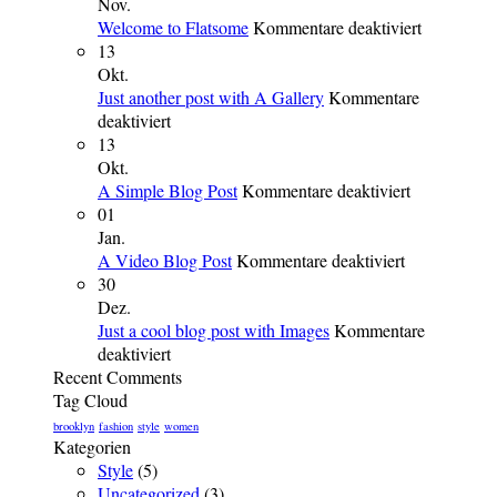
Nov.
für
Welcome to Flatsome
Kommentare deaktiviert
Welcome
13
to
Okt.
Flatsome
Just another post with A Gallery
Kommentare
für
deaktiviert
Just
13
another
Okt.
post
für
A Simple Blog Post
Kommentare deaktiviert
with
A
01
A
Simple
Jan.
Gallery
für
Blog
A Video Blog Post
Kommentare deaktiviert
A
Post
30
Video
Dez.
Blog
Just a cool blog post with Images
Kommentare
für
Post
deaktiviert
Just
Recent Comments
a
Tag Cloud
cool
brooklyn
fashion
style
women
blog
Kategorien
post
Style
(5)
with
Uncategorized
(3)