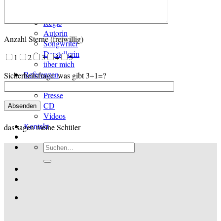
Tätigkeiten
Produzentin
Regie
Autorin
Anzahl Sterne (freiwillig)
Songwriter
Darstellerin
1
2
3
4
5
über mich
Referenzen
Sicherheitsfrage: was gibt 3+1=?
Schüler / Kunden
Presse
CD
Videos
Kontakt
das sagen meine Schüler
Suchen
nach: